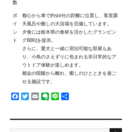
数
ポ
都心から車で約90分の距離に位置し、客室露
イ
天風呂や癒しの大浴場を完備しています。
ン
夕食には栃木県の食材を活かしたグランピン
ト
グBBQを提供。
さらに、愛犬と一緒に宿泊可能な部屋もあ
り、小鳥のさえずりに包まれる非日常的なア
ウトドア体験が楽しめます。
都会の喧騒から離れ、癒しのひとときを過ご
せる施設です。
F
T
E
E
L
共
a
w
m
v
i
有
c
i
a
e
n
e
t
i
r
e
b
t
l
n
検