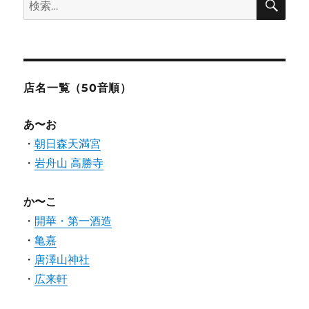
検
o
e
o
索
索:
o
r
t
k
e
店名一覧（50音順）
あ〜お
・
朝日森天満宮
・
岩舟山 高勝寺
か〜こ
・
開華・第一酒造
・
亀嘉
・
唐澤山神社
・
広来軒