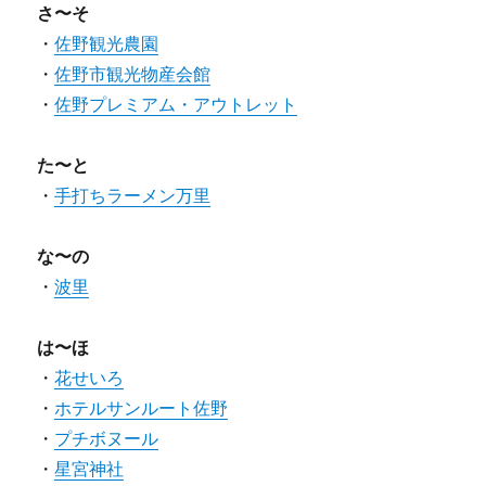
さ〜そ
・
佐野観光農園
・
佐野市観光物産会館
・
佐野プレミアム・アウトレット
た〜と
・
手打ちラーメン万里
な〜の
・
波里
は〜ほ
・
花せいろ
・
ホテルサンルート佐野
・
プチボヌール
・
星宮神社