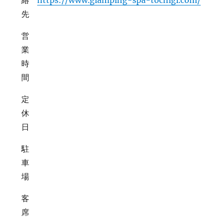
絡
https://www.glamping-spa-tochigi.com/
先
営
業
時
間
定
休
日
駐
車
場
客
席