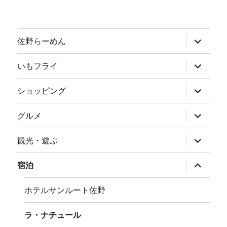
サ
佐野らーめん
ブ
メ
ニ
サ
いもフライ
ュ
ブ
ー
メ
を
ニ
サ
ショッピング
展
ュ
ブ
開
ー
メ
を
ニ
サ
グルメ
展
ュ
ブ
開
ー
メ
を
ニ
サ
観光・遊ぶ
展
ュ
ブ
開
ー
メ
を
ニ
サ
宿泊
展
ュ
ブ
開
ー
メ
を
ニ
ホテルサンルート佐野
展
ュ
開
ー
を
ラ・ナチュール
展