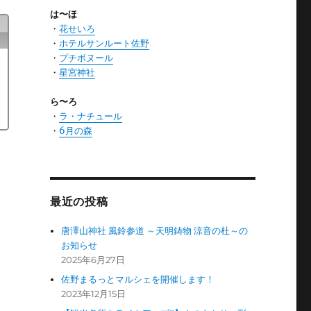
は〜ほ
・
花せいろ
・
ホテルサンルート佐野
・
プチボヌール
・
星宮神社
ら〜ろ
・
ラ・ナチュール
・
6月の森
最近の投稿
唐澤山神社 風鈴参道 ～天明鋳物 涼音の杜～の
お知らせ
2025年6月27日
佐野まるっとマルシェを開催します！
2023年12月15日