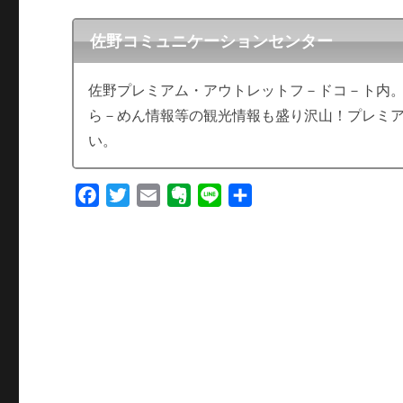
佐野コミュニケーションセンター
佐野プレミアム・アウトレットフ－ドコ－ト内。
ら－めん情報等の観光情報も盛り沢山！プレミ
い。
F
T
E
E
L
共
a
w
m
v
i
有
c
i
a
e
n
e
t
i
r
e
b
t
l
n
o
e
o
o
r
t
k
e