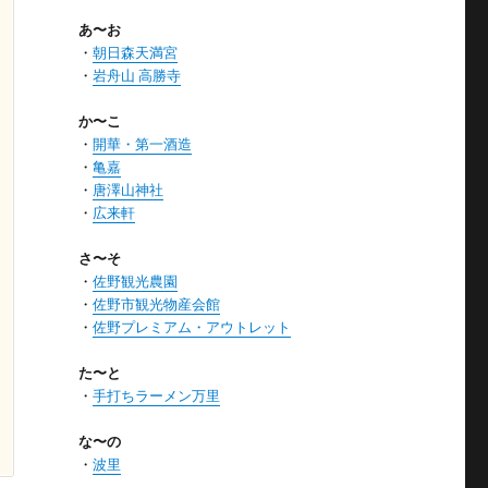
あ〜お
・
朝日森天満宮
・
岩舟山 高勝寺
か〜こ
・
開華・第一酒造
・
亀嘉
・
唐澤山神社
・
広来軒
さ〜そ
・
佐野観光農園
・
佐野市観光物産会館
・
佐野プレミアム・アウトレット
た〜と
・
手打ちラーメン万里
な〜の
・
波里